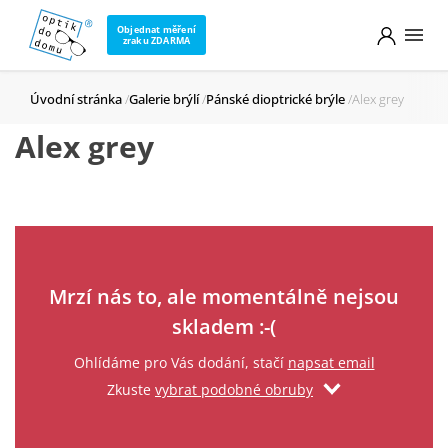
Objednat měření
zraku ZDARMA
Úvodní stránka
Galerie brýlí
Pánské dioptrické brýle
Alex grey
Alex grey
Zadejte svůj email
Mrzí nás to, ale momentálně nejsou
skladem :-(
Ohlídáme pro Vás dodání, stačí
napsat email
Zkuste
vybrat podobné obruby