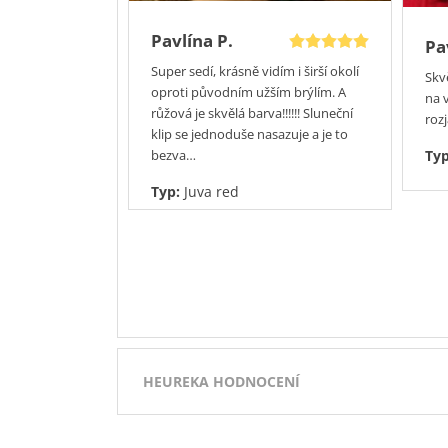
Pavlína P.
Pa
Super sedí, krásně vidím i širší okolí
Skv
oproti původním užším brýlím. A
na 
růžová je skvělá barva!!!!!! Sluneční
roz
klip se jednoduše nasazuje a je to
bezva…
Ty
Typ:
Juva red
HEUREKA HODNOCENÍ