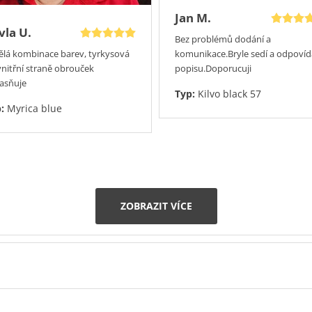
Jan M.
vla U.
Bez problémů dodání a
ělá kombinace barev, tyrkysová
komunikace.Bryle sedí a odpovída
vnitřní straně obrouček
popisu.Doporucuji
jasňuje
Typ:
Kilvo black 57
p:
Myrica blue
ZOBRAZIT VÍCE