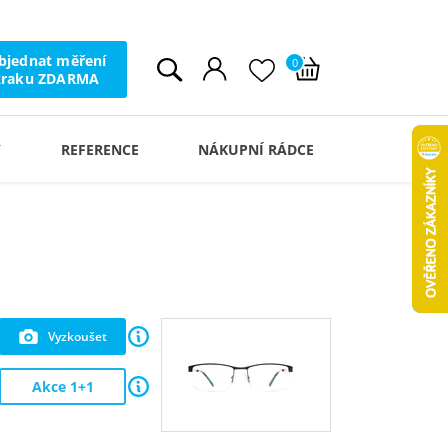
bjednat měření
0
zraku ZDARMA
Y
REFERENCE
NÁKUPNÍ RÁDCE
Vyzkoušet
Akce 1+1