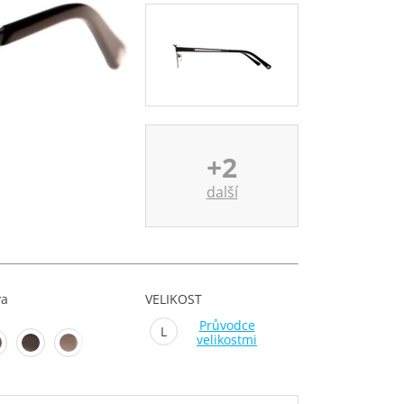
+2
další
va
VELIKOST
Průvodce
L
velikostmi