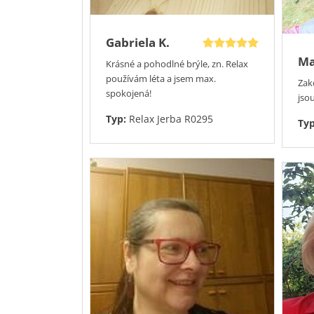
Gabriela K.
Ma
Krásné a pohodlné brýle, zn. Relax
používám léta a jsem max.
Zak
spokojená!
jsou
Typ:
Relax Jerba R0295
Ty