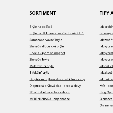
SORTIMENT
TIPY 
Brýle na počítač
Jak prob
Brýle na dálku nebo na čtení v akci 1+1
E-booky 
Samozabarvovací brýle
Jak změři
Sluneční dioptrické brýle
Jak vybra
Brýle s klipem na magnet
Jak vybra
Sluneční brýle
Jak vybrat
Multifokální brýle
Jak číst 
Bifokální brýle
Jak zkouš
Dioptrická brýlová skla - nabídka a ceny
Jak nakup
Dioptrická brýlová skla - akce a slevy
Kvíz - p
3D virtuální zrcadlo v eshopu
Blog Opt
MĚŘENÍ ZRAKU - objednat se
O značce
Online ka