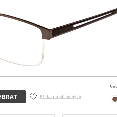
Bar
YBRAT
Přidat do oblíbených