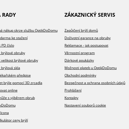
A RADY
ZÁKAZNICKÝ SERVIS
íhá nákup skrze službu OptikDoDomu
Zapůjčení brýlí domů
zdarma ke stažení
Doživotní garance na obruby
t PD číslo
Reklamace - jak postupovat
t brýlové obruby
Věrnostní program
t velikost brýlové obruby
Dárkové poukázky
 brýlová skla
Možnosti plateb u OptikDoDomu
v lékařském předpise
Obchodní podmínky
et brýle pomocí 3D zrcadla
Bezpečnost a ochrana osobních údajů
ovat online
Prohlášení
omůže s výběrem obrub
Kontakty
ikDoDomu
Nastavení souborů cookie
 Icona
lkulátor ceny brýlí