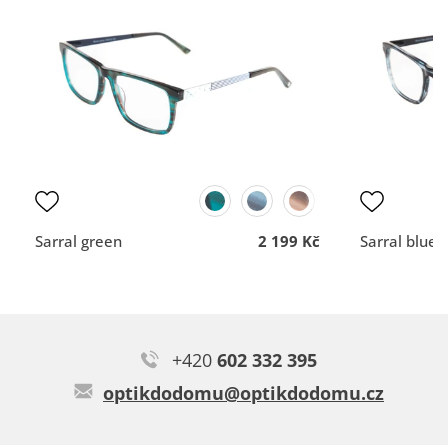
vše dobré
Rychlost a profesionální
Brýle naprosto skvělé, používám na počítač.
nemám
přístup.
Typ:
Trofors grey
DOPORUČUJE OBCHOD
DOPORUČUJE OBCH
Dodací lhůta
Dodací lhůta
Přehlednost
Přehlednost
obchodu
obchodu
Kvalita
Kvalita
komunikace
komunikace
Sarral green
2 199 Kč
Sarral blue
+420
602 332 395
Ivo R.
optikdodomu@optikdodomu.cz
Rámečky jsou super. Na multifokakni skla si teprve zvykám.
Mám je poprvé v životě a je to nezvyk. Služeb firmy využívám