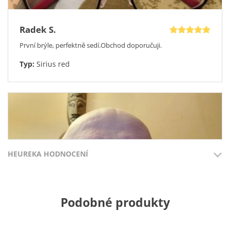
Radek S.
První brýle, perfektně sedí.Obchod doporučuji.
Typ:
Sirius red
HEUREKA HODNOCENÍ
Přidáno 3.8.2026
Přidáno 27.7
Podobné produkty
100%
100%
Jaroslav N.