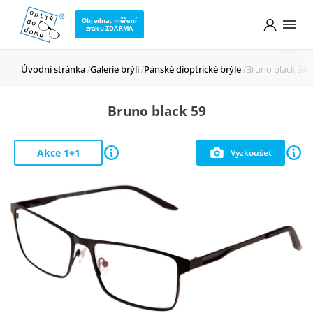
Objednat měření
zraku ZDARMA
Úvodní stránka
Galerie brýlí
Pánské dioptrické brýle
Bruno black 59
Bruno black 59
Akce 1+1
Vyzkoušet