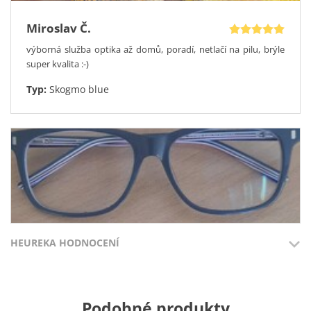
Miroslav Č.
výborná služba optika až domů, poradí, netlačí na pilu, brýle
super kvalita :-)
Typ:
Skogmo blue
HEUREKA HODNOCENÍ
Přidáno 3.8.2026
Přidáno 27.7
Podobné produkty
Václav K.