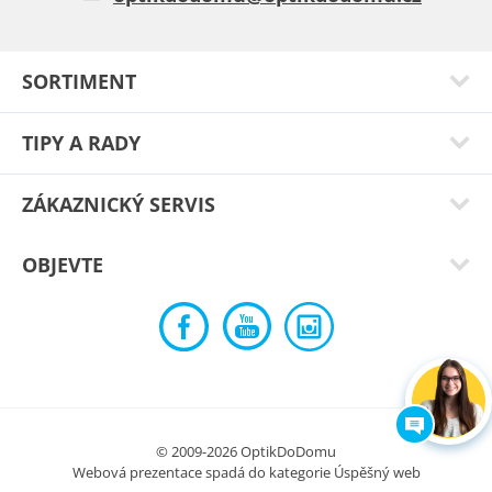
Typ:
Canada green
SORTIMENT
TIPY A RADY
ZÁKAZNICKÝ SERVIS
OBJEVTE
Marcela K.
Luxusní
Typ:
Karron grey
© 2009-2026 OptikDoDomu
Webová prezentace spadá do kategorie
Úspěšný web