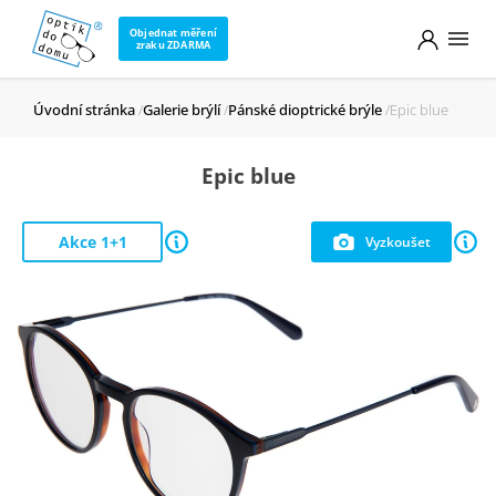
Objednat měření
zraku ZDARMA
Úvodní stránka
Galerie brýlí
Pánské dioptrické brýle
Epic blue
Epic blue
Akce 1+1
Vyzkoušet