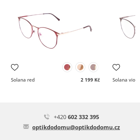
Typ:
Pala black
vše dobré
Rychlost a profesionální
nemám
přístup.
DOPORUČUJE OBCHOD
DOPORUČUJE OBCH
Dodací lhůta
Dodací lhůta
Přehlednost
Přehlednost
obchodu
obchodu
Kvalita
Kvalita
komunikace
komunikace
Solana red
2 199 Kč
Solana viole
Miroslava J.
Ano lehké, prima brýle.
+420
602 332 395
Typ:
Velena red
optikdodomu@optikdodomu.cz