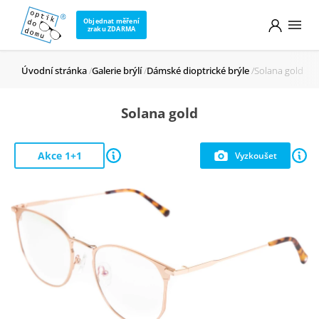
Objednat měření
zraku ZDARMA
Úvodní stránka
Galerie brýlí
Dámské dioptrické brýle
Solana gold
Solana gold
Akce 1+1
Vyzkoušet