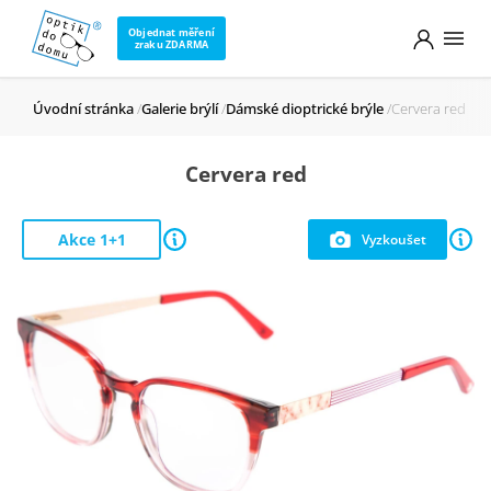
Objednat měření
zraku ZDARMA
Úvodní stránka
Galerie brýlí
Dámské dioptrické brýle
Cervera red
Cervera red
Akce 1+1
Vyzkoušet