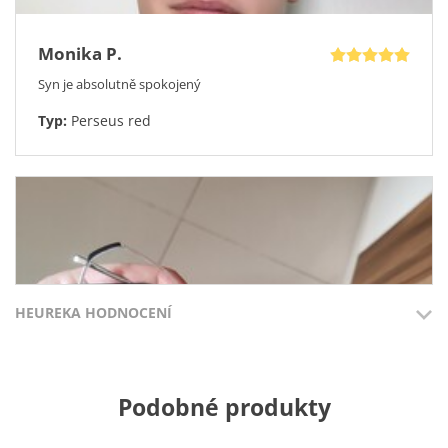
Monika P.
Syn je absolutně spokojený
Typ:
Perseus red
HEUREKA HODNOCENÍ
Přidáno 3.8.2026
Přidáno 27.7
Podobné produkty
100%
100%
Hana H.