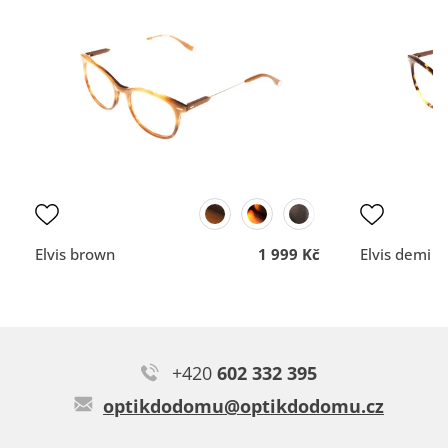
Sedí perfektně, pěkný design, spokojenost. 👍
vše dobré
Rychlost a profesionální
nemám
přístup.
Typ:
Gloria black
DOPORUČUJE OBCHOD
DOPORUČUJE OBCH
Dodací lhůta
Dodací lhůta
Přehlednost
Přehlednost
obchodu
obchodu
Kvalita
Kvalita
komunikace
komunikace
Elvis brown
1 999 Kč
Elvis demi
+420
602 332 395
Renata V.
optikdodomu@optikdodomu.cz
Krásné a lehoučké obroučky. Celkově jsem s brýlemi moc
spokojená.