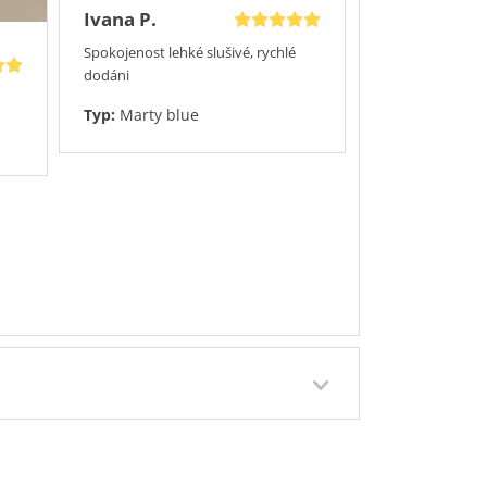
Ivana P.
Spokojenost lehké slušivé, rychlé
dodáni
Typ:
Marty blue