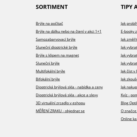
SORTIMENT
TIPY 
Brýle na počítač
Jak prob
Brýle na dálku nebo na čtení v akci 1+1
E-booky 
Samozabarvovací brýle
Jak změři
Sluneční dioptrické brýle
Jak vybra
Brýle s klipem na magnet
Jak vybra
Sluneční brýle
Jak vybrat
Multifokální brýle
Jak číst 
Bifokální brýle
Jak zkouš
Dioptrická brýlová skla - nabídka a ceny
Jak nakup
Dioptrická brýlová skla - akce a slevy
Kvíz - p
3D virtuální zrcadlo v eshopu
Blog Opt
MĚŘENÍ ZRAKU - objednat se
O značce
Online ka