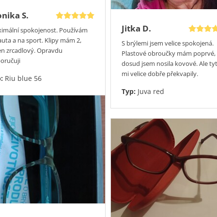
byste raději vyzkoušeli
dnejte si obratem
nika S.
o poradce
u vás doma. Je to
Jitka D.
imální spokojenost. Používám
ste, že u nás si slevu
auta a na sport. Klipy mám 2,
S brýlemi jsem velice spokojená.
ejpozději do 10 dnů budete
en zrcadlový. Opravdu
Plastové obroučky mám poprvé,
oručuji
dosud jsem nosila kovové. Ale ty
mi velice dobře překvapily.
p:
Riu blue 56
Typ:
Juva red