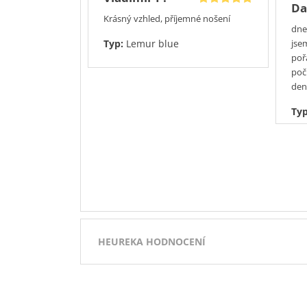
Da
Krásný vzhled, příjemné nošení
dne
Typ:
Lemur blue
jse
poř
poč
den
Ty
HEUREKA HODNOCENÍ