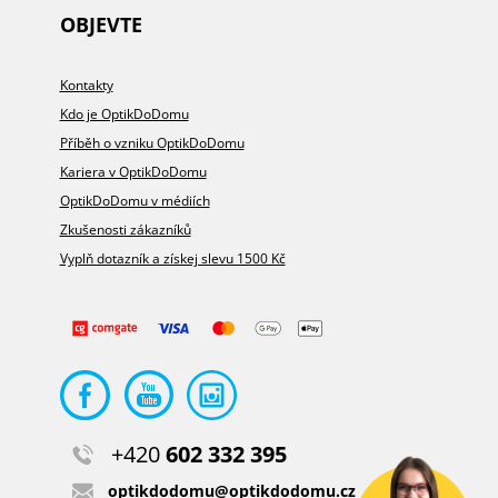
OBJEVTE
Kontakty
Kdo je OptikDoDomu
Příběh o vzniku OptikDoDomu
Kariera v OptikDoDomu
OptikDoDomu v médiích
Zkušenosti zákazníků
Vyplň dotazník a získej slevu 1500 Kč
+420
602 332 395
optikdodomu@optikdodomu.cz