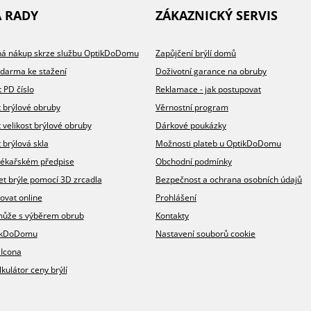
A RADY
ZÁKAZNICKÝ SERVIS
íhá nákup skrze službu OptikDoDomu
Zapůjčení brýlí domů
zdarma ke stažení
Doživotní garance na obruby
t PD číslo
Reklamace - jak postupovat
t brýlové obruby
Věrnostní program
t velikost brýlové obruby
Dárkové poukázky
 brýlová skla
Možnosti plateb u OptikDoDomu
v lékařském předpise
Obchodní podmínky
et brýle pomocí 3D zrcadla
Bezpečnost a ochrana osobních údajů
ovat online
Prohlášení
omůže s výběrem obrub
Kontakty
ikDoDomu
Nastavení souborů cookie
 Icona
lkulátor ceny brýlí