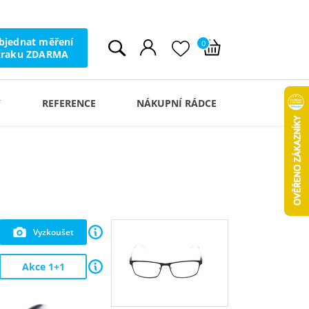
bjednat měření
0
zraku ZDARMA
Y
REFERENCE
NÁKUPNÍ RÁDCE
Vyzkoušet
Akce 1+1