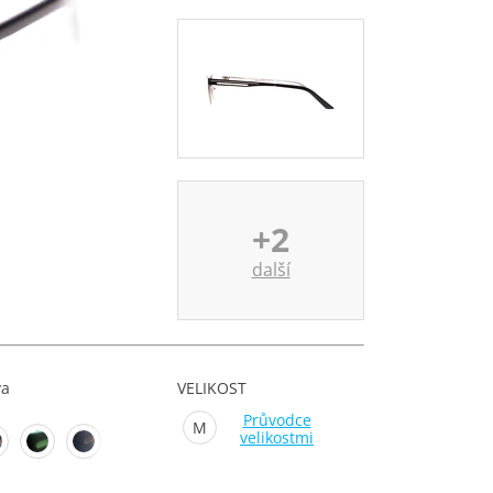
+2
další
va
VELIKOST
Průvodce
M
velikostmi