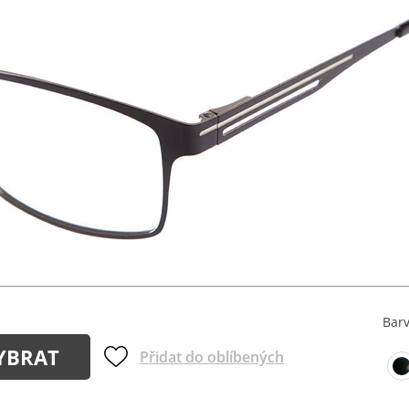
Bar
YBRAT
Přidat do oblíbených