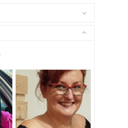
á, Světle šedá
 Klasické
53-16-145
ný nosník, Flexi pant