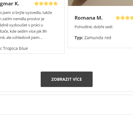
gmar K.
s jsem si brýle vyzvedla, takže
Romana M.
m zatím neměla prostor je
ádně vyzkoušet v práci u
Pohodlné, dobře sedí.
ítače, kde sedím více jak 8h
ně, ale vzhledově jsem…
Typ:
Zamunda red
p:
Tropica blue
ZOBRAZIT VÍCE