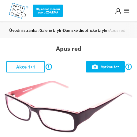
Objednat měření
zraku ZDARMA
Úvodní stránka
Galerie brýlí
Dámské dioptrické brýle
Apus red
Apus red
Akce 1+1
Vyzkoušet