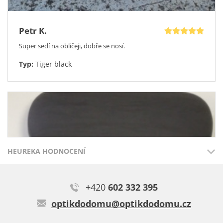
Petr K.
Super sedí na obličeji, dobře se nosí.
Typ:
Tiger black
HEUREKA HODNOCENÍ
+420
602 332 395
Přidáno 3.8.2026
Přidáno 27.7
optikdodomu@optikdodomu.cz
100%
100%
Jiří Š.