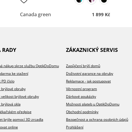
Canada green
1 899 Kč
A RADY
ZÁKAZNICKÝ SERVIS
íhá nákup skrze službu OptikDoDomu
Zapůjčení brýlí domů
zdarma ke stažení
Doživotní garance na obruby
t PD číslo
Reklamace - jak postupovat
t brýlové obruby
Věrnostní program
t velikost brýlové obruby
Dárkové poukázky
 brýlová skla
Možnosti plateb u OptikDoDomu
v lékařském předpise
Obchodní podmínky
et brýle pomocí 3D zrcadla
Bezpečnost a ochrana osobních údajů
ovat online
Prohlášení