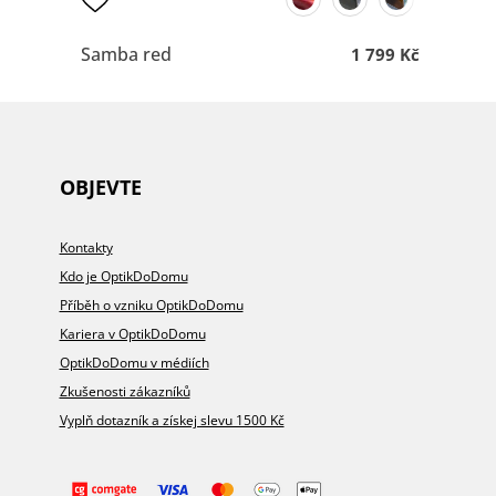
Samba red
1 799 Kč
OBJEVTE
Kontakty
Kdo je OptikDoDomu
Příběh o vzniku OptikDoDomu
Kariera v OptikDoDomu
OptikDoDomu v médiích
Zkušenosti zákazníků
Vyplň dotazník a získej slevu 1500 Kč