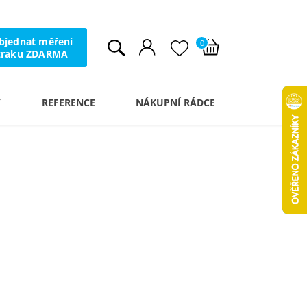
bjednat měření
0
zraku ZDARMA
Y
REFERENCE
NÁKUPNÍ RÁDCE