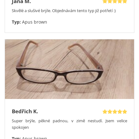
Jana M.
Optický poradce Vám v případě zájmu zodpoví jakékoliv
otázky. Přesvědčte se sami, že srovnatelné modely stojí v
Skvělé a slušivé brýle. Objednávám tento typ již potřetí :)
běžných optikách až o 50 % více. Prohlédněte si aktuální
slevy
na brýle
.
Typ:
Apus brown
Hotové brýle Vám zhotovíme do 5 dnů a zašleme včetně
praktického pouzdra a čistícího hadříku na Vaši adresu.
Bedřich K.
Super brýle, pěkné padnou, v zimě nestudí. Jsem velice
spokojen
Typ:
Apus brown