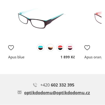
vše dobré
Rychlost a profesionální
nemám
přístup.
DOPORUČUJE OBCHOD
DOPORUČUJE OBCH
Dodací lhůta
Dodací lhůta
Přehlednost
Přehlednost
obchodu
obchodu
Kvalita
Kvalita
komunikace
komunikace
Apus blue
1 899 Kč
Apus orang
Moc krásně sedí na nose. Jako první brýle jsem spokojená, že
mají velké obroučky.
Typ:
Loris red
+420
602 332 395
optikdodomu@optikdodomu.cz