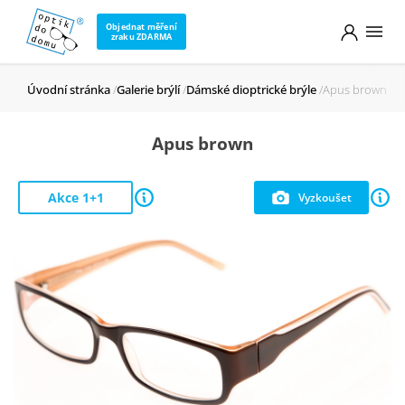
Objednat měření
zraku ZDARMA
Úvodní stránka
Galerie brýlí
Dámské dioptrické brýle
Apus brown
Apus brown
Akce 1+1
Vyzkoušet