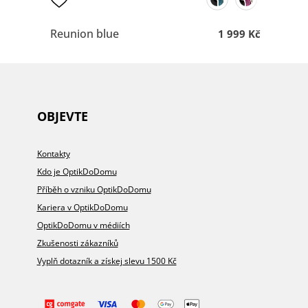
Reunion blue
1 999 Kč
OBJEVTE
Kontakty
Kdo je OptikDoDomu
Příběh o vzniku OptikDoDomu
Kariera v OptikDoDomu
OptikDoDomu v médiích
Zkušenosti zákazníků
Vyplň dotazník a získej slevu 1500 Kč