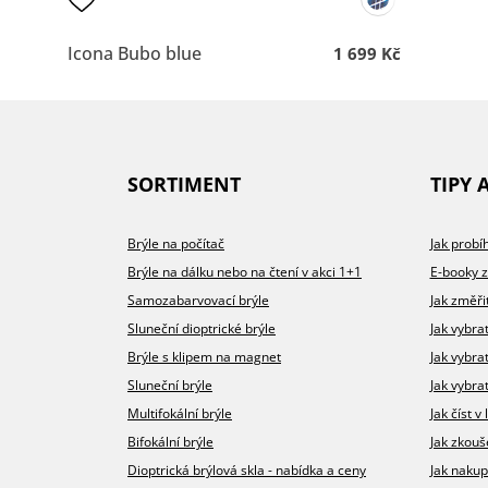
Icona Bubo blue
1 699 Kč
SORTIMENT
TIPY 
Brýle na počítač
Jak prob
Brýle na dálku nebo na čtení v akci 1+1
E-booky 
Samozabarvovací brýle
Jak změři
Sluneční dioptrické brýle
Jak vybra
Brýle s klipem na magnet
Jak vybra
Sluneční brýle
Jak vybrat
Multifokální brýle
Jak číst 
Bifokální brýle
Jak zkouš
Dioptrická brýlová skla - nabídka a ceny
Jak nakup