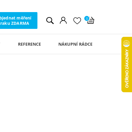
bjednat měření
0
zraku ZDARMA
Y
REFERENCE
NÁKUPNÍ RÁDCE