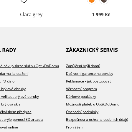
Clara grey
1 999 Kč
A RADY
ZÁKAZNICKÝ SERVIS
íhá nákup skrze službu OptikDoDomu
Zapůjčení brýlí domů
zdarma ke stažení
Doživotní garance na obruby
t PD číslo
Reklamace - jak postupovat
t brýlové obruby
Věrnostní program
t velikost brýlové obruby
Dárkové poukázky
 brýlová skla
Možnosti plateb u OptikDoDomu
v lékařském předpise
Obchodní podmínky
et brýle pomocí 3D zrcadla
Bezpečnost a ochrana osobních údajů
ovat online
Prohlášení