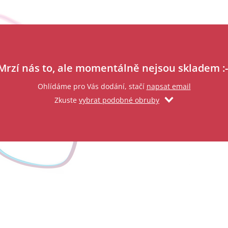
Zadejte svůj email
Mrzí nás to, ale momentálně nejsou skladem :-
Ohlídáme pro Vás dodání, stačí
napsat email
Zkuste
vybrat podobné obruby