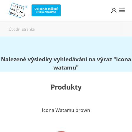
Objednat měření
zraku ZDARMA
Úvodní stránka
Nalezené výsledky vyhledávání na výraz
"icona
watamu"
Produkty
Icona Watamu brown