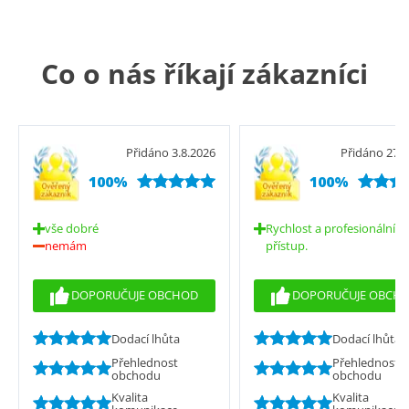
Co o nás říkají zákazníci
Přidáno 3.8.2026
Přidáno 27.7
100%
100%
vše dobré
Rychlost a profesionální
nemám
přístup.
DOPORUČUJE OBCHOD
DOPORUČUJE OBCH
Dodací lhůta
Dodací lhůta
Přehlednost
Přehlednost
obchodu
obchodu
Kvalita
Kvalita