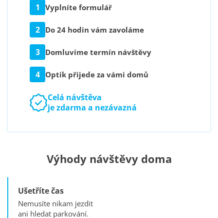
1
Vyplníte formulář
2
Do 24 hodin vám zavoláme
3
Domluvíme termín návštěvy
4
Optik přijede za vámi domů
Celá návštěva
je zdarma a nezávazná
Výhody návštěvy doma
Ušetříte čas
Nemusíte nikam jezdit
ani hledat parkování.