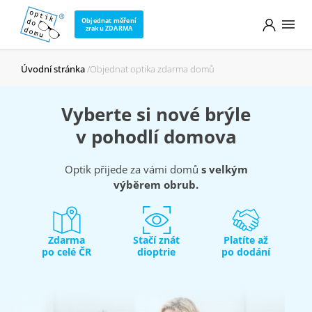
Objednat měření
zraku ZDARMA
Úvodní stránka
Objednat optika zdarma domů
Vyberte si nové brýle
v pohodlí domova
Optik přijede za vámi domů
s velkým
výběrem obrub.
Zdarma
Stačí znát
Platíte až
po celé ČR
dioptrie
po dodání