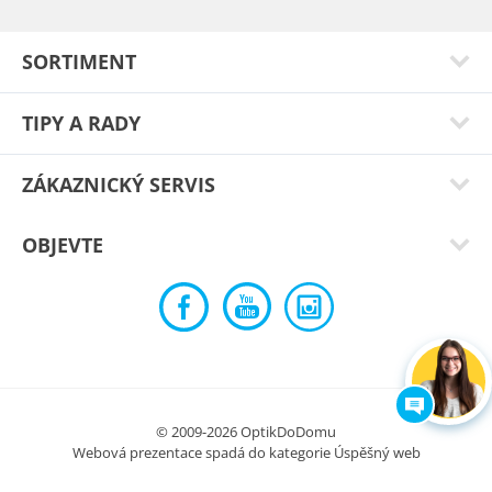
SORTIMENT
TIPY A RADY
ZÁKAZNICKÝ SERVIS
OBJEVTE
Jiří Š.
Brýle jsou lehké a krásně sedí.
Typ:
Golem green
© 2009-2026 OptikDoDomu
Webová prezentace spadá do kategorie
Úspěšný web