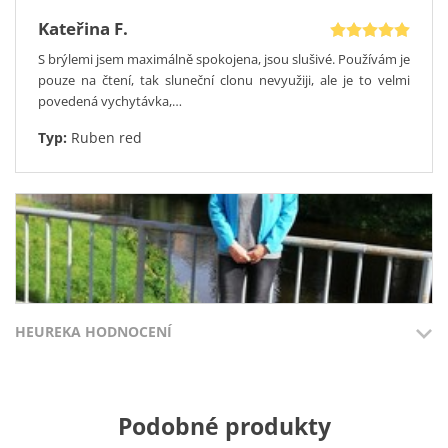
Kateřina F.
S brýlemi jsem maximálně spokojena, jsou slušivé. Používám je
pouze na čtení, tak sluneční clonu nevyužiji, ale je to velmi
povedená vychytávka,…
Typ:
Ruben red
HEUREKA HODNOCENÍ
Přidáno 3.8.2026
Přidáno 27.7
Podobné produkty
100%
100%