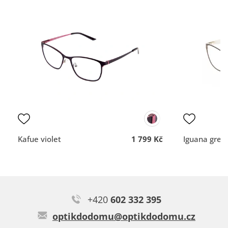
Lenka L.
vše dobré
Rychlost a profesionální
Typ:
Moana green
nemám
přístup.
DOPORUČUJE OBCHOD
DOPORUČUJE OBCH
Dodací lhůta
Dodací lhůta
Přehlednost
Přehlednost
obchodu
obchodu
Kvalita
Kvalita
komunikace
komunikace
Kafue violet
1 799 Kč
Iguana grey
Jitka G.
+420
602 332 395
Krásné brýle, rozzáří obličej.
optikdodomu@optikdodomu.cz
Typ:
Thrymr purple