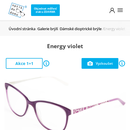
Objednat měření
zraku ZDARMA
Úvodní stránka
Galerie brýlí
Dámské dioptrické brýle
Energy violet
Energy violet
Akce 1+1
Vyzkoušet