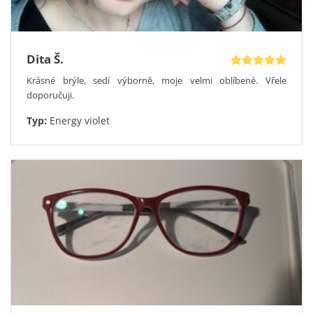
nezávazné návštěvy Optického poradce u vás doma.
Podle individuální potřeby korekce vám do vybraného modelu
provedeme zábrus dioptrických čoček a nejpozději do týdne
budete mít své nové kompletní dioptrické brýle doma v
Dita Š.
elegantním pevném pouzdře. Už víte, jakou slevu si u nás
Krásné brýle, sedí výborně, moje velmi oblíbené. Vřele
objednáte?
doporučuji.
Typ:
Energy violet