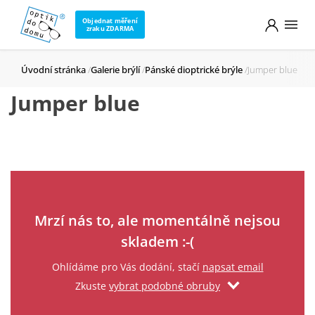
Objednat měření
zraku ZDARMA
Úvodní stránka
Galerie brýlí
Pánské dioptrické brýle
Jumper blue
Jumper blue
Zadejte svůj email
Mrzí nás to, ale momentálně nejsou
skladem :-(
Ohlídáme pro Vás dodání, stačí
napsat email
Zkuste
vybrat podobné obruby