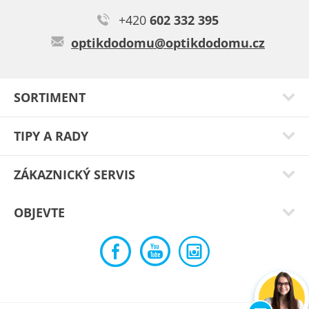
+420
602 332 395
optikdodomu@optikdodomu.cz
SORTIMENT
TIPY A RADY
ZÁKAZNICKÝ SERVIS
OBJEVTE
Iveta N.
Nadčasová obruba, která se hodí naprosto ke všemu. Ještě
uvažuji o hnědé variantě...
Typ:
Marki black