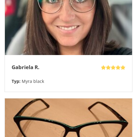
Vychytávky: Nastavitelný nosník
optika
.
Gabriela R.
Typ:
Myra black