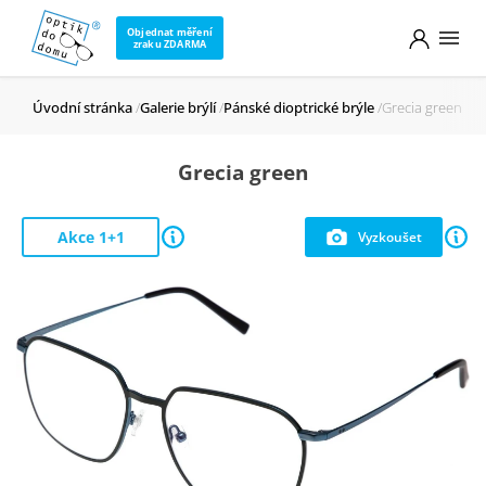
Objednat měření
zraku ZDARMA
Úvodní stránka
Galerie brýlí
Pánské dioptrické brýle
Grecia green
Grecia green
Akce 1+1
Vyzkoušet