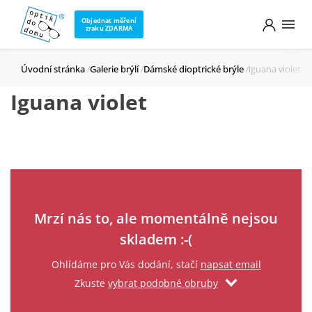
Objednat měření
zraku ZDARMA
Úvodní stránka
Galerie brýlí
Dámské dioptrické brýle
Iguana violet
Iguana violet
Zadejte svůj email
Mrzí nás to, ale momentálně nejsou
skladem :-(
Ohlídáme pro Vás dodání, stačí
napsat email
Zkuste
vybrat podobné obruby