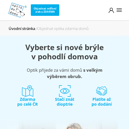
Objednat měření
zraku ZDARMA
Úvodní stránka
Objednat optika zdarma domů
Vyberte si nové brýle
v pohodlí domova
Optik přijede za vámi domů
s velkým
výběrem obrub.
Zdarma
Stačí znát
Platíte až
po celé ČR
dioptrie
po dodání