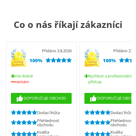
Co o nás říkají zákazníci
Přidáno 3.8.2026
Přidáno 27.7
100%
100%
vše dobré
Rychlost a profesionální
nemám
přístup.
DOPORUČUJE OBCHOD
DOPORUČUJE OBCH
Dodací lhůta
Dodací lhůta
Přehlednost
Přehlednost
obchodu
obchodu
Kvalita
Kvalita