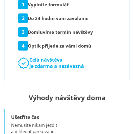
1
Vyplníte formulář
2
Do 24 hodin vám zavoláme
3
Domluvíme termín návštěvy
4
Optik přijede za vámi domů
Celá návštěva
je zdarma a nezávazná
Výhody návštěvy doma
Ušetříte čas
Nemusíte nikam jezdit
ani hledat parkování.