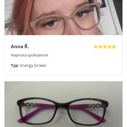
první zvládnete u vašeho počítače, to druhé vám rádi
bezplatně a nezávazně zprostředkujeme prostřednictvím naší
exkluzivní služby – návštěvy Optického poradce u vás doma.
V případě, že si brýle objednáte, obratem zabrousíme
dioptrické čočky a doručíme až k vám domů v elegantním
pevném pouzdře. Věděly jste, že u nás máte na brýlové
obruby doživotní záruku?
Anna Ř.
Naprostá spokojenost
Typ:
Energy brown