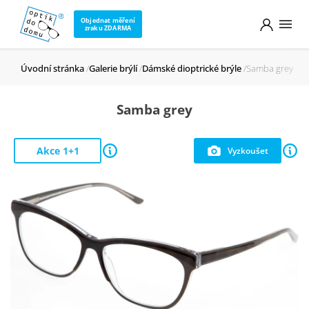
Objednat měření
zraku ZDARMA
Úvodní stránka
Galerie brýlí
Dámské dioptrické brýle
Samba grey
Samba grey
Akce 1+1
Vyzkoušet