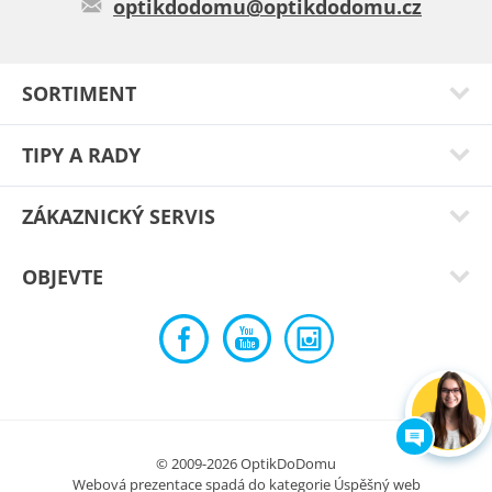
optikdodomu@optikdodomu.cz
Petra H.
Brýle mám řadu let,jsem s nimi spokojena.
SORTIMENT
Typ:
Virgo red
TIPY A RADY
ZÁKAZNICKÝ SERVIS
OBJEVTE
© 2009-2026 OptikDoDomu
Petra Z.
Webová prezentace spadá do kategorie
Úspěšný web