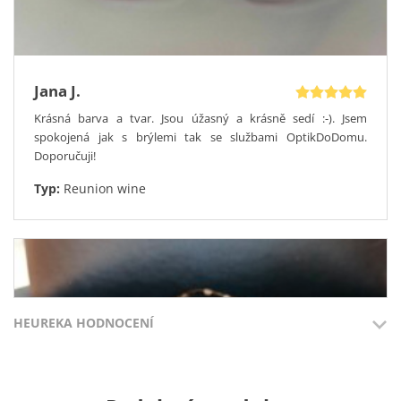
Jana J.
Krásná barva a tvar. Jsou úžasný a krásně sedí :-). Jsem
spokojená jak s brýlemi tak se službami OptikDoDomu.
Doporučuji!
Typ:
Reunion wine
HEUREKA HODNOCENÍ
Přidáno 3.8.2026
Přidáno 27.7